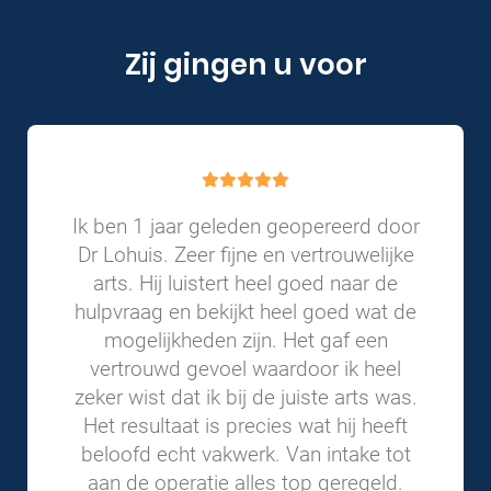
Zij gingen u voor
Ik ben 1 jaar geleden geopereerd door
Dr Lohuis. Zeer fijne en vertrouwelijke
arts. Hij luistert heel goed naar de
hulpvraag en bekijkt heel goed wat de
mogelijkheden zijn. Het gaf een
vertrouwd gevoel waardoor ik heel
zeker wist dat ik bij de juiste arts was.
Het resultaat is precies wat hij heeft
beloofd echt vakwerk. Van intake tot
aan de operatie alles top geregeld.