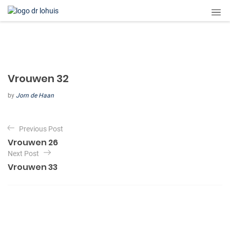
Vrouwen 32
by
Jorn de Haan
B
Previous Post
e
Vrouwen 26
r
Next Post
i
Vrouwen 33
c
h
t
n