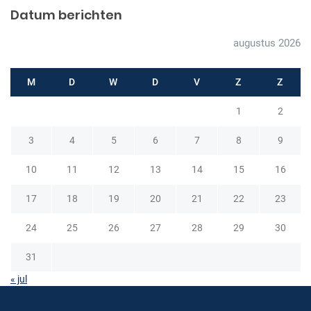
a
Datum berichten
v
augustus 2026
i
g
M
D
W
D
V
Z
Z
a
1
2
t
i
3
4
5
6
7
8
9
e
10
11
12
13
14
15
16
17
18
19
20
21
22
23
24
25
26
27
28
29
30
31
« jul