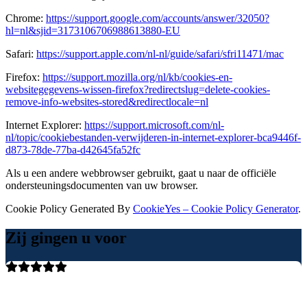
Chrome:
https://support.google.com/accounts/answer/32050?
hl=nl&sjid=3173106706988613880-EU
Safari:
https://support.apple.com/nl-nl/guide/safari/sfri11471/mac
Firefox:
https://support.mozilla.org/nl/kb/cookies-en-
websitegegevens-wissen-firefox?redirectslug=delete-cookies-
remove-info-websites-stored&redirectlocale=nl
Internet Explorer:
https://support.microsoft.com/nl-
nl/topic/cookiebestanden-verwijderen-in-internet-explorer-bca9446f-
d873-78de-77ba-d42645fa52fc
Als u een andere webbrowser gebruikt, gaat u naar de officiële
ondersteuningsdocumenten van uw browser.
Cookie Policy Generated By
CookieYes – Cookie Policy Generator
.
Zij gingen u voor
Ik ben 1 jaar geleden geopereerd door Dr Lohuis. Zeer fijne en
vertrouwelijke arts. Hij luistert heel goed naar de hulpvraag en