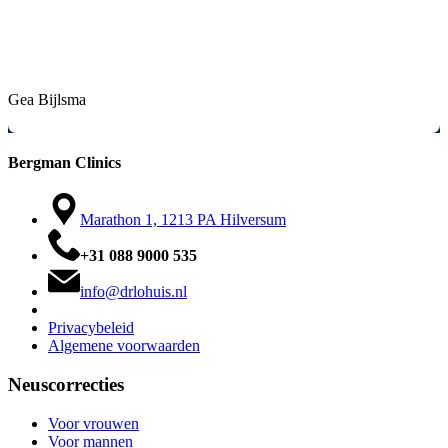
geregeld. Operatie is goed gegaan en prettige omgeving in de
kliniek. Het personeel en Dr. Lohuis waren zeer vriendelijk. Het
eindresultaat is prachtig geworden en is precies wat ik vooraf met
hem had besproken. Enorm bedankt.
Gea Bijlsma
Bergman Clinics
Marathon 1, 1213 PA Hilversum
+31 088 9000 535
info@drlohuis.nl
Privacybeleid
Algemene voorwaarden
Neuscorrecties
Voor vrouwen
Voor mannen