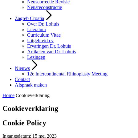
Neuscorrectie Revisie
Neusreconstructie
Zagreb Croatia
Over Dr. Lohuis
Literatuur
Curriculum Vitae
Uitgebreid cv
Ervaringen Dr. Lohuis
Artikelen van Dr. Lohuis
Lezingen
Nieuws
12e Intercontinental Rhinoplasty Meeting
Contact
Afspraak maken
Home
Cookieverklaring
Cookieverklaring
Cookie Policy
Ingangsdatum: 15 mei 2023