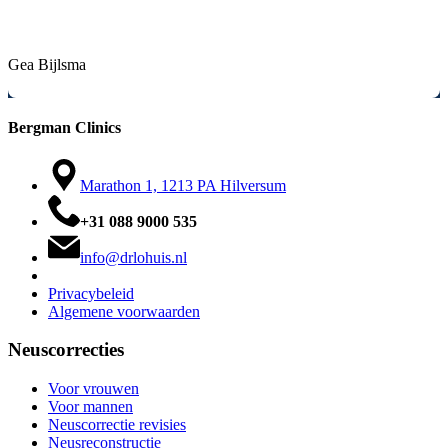
eindresultaat is prachtig geworden en is precies wat ik vooraf met
hem had besproken. Enorm bedankt.
Gea Bijlsma
Bergman Clinics
Marathon 1, 1213 PA Hilversum
+31 088 9000 535
info@drlohuis.nl
Privacybeleid
Algemene voorwaarden
Neuscorrecties
Voor vrouwen
Voor mannen
Neuscorrectie revisies
Neusreconstructie