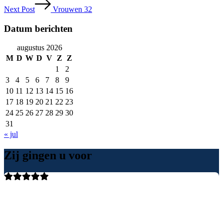
Next Post
Vrouwen 32
Datum berichten
augustus 2026
M
D
W
D
V
Z
Z
1
2
3
4
5
6
7
8
9
10
11
12
13
14
15
16
17
18
19
20
21
22
23
24
25
26
27
28
29
30
31
« jul
Zij gingen u voor
Ik ben 1 jaar geleden geopereerd door Dr Lohuis. Zeer fijne en
vertrouwelijke arts. Hij luistert heel goed naar de hulpvraag en
bekijkt heel goed wat de mogelijkheden zijn. Het gaf een vertrouwd
gevoel waardoor ik heel zeker wist dat ik bij de juiste arts was. Het