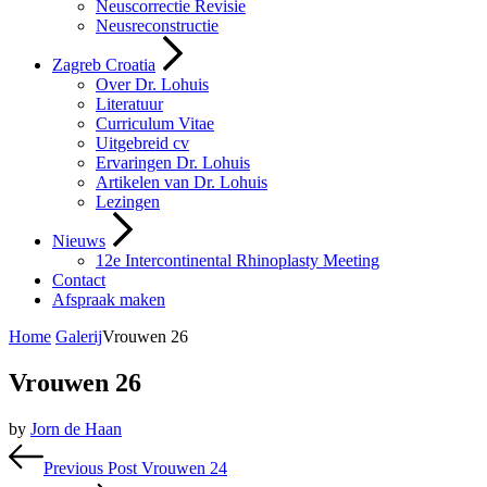
Neuscorrectie Revisie
Neusreconstructie
Zagreb Croatia
Over Dr. Lohuis
Literatuur
Curriculum Vitae
Uitgebreid cv
Ervaringen Dr. Lohuis
Artikelen van Dr. Lohuis
Lezingen
Nieuws
12e Intercontinental Rhinoplasty Meeting
Contact
Afspraak maken
Home
Galerij
Vrouwen 26
Vrouwen 26
by
Jorn de Haan
Bericht
Previous Post
Vrouwen 24
navigatie