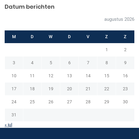
a
Datum berichten
v
augustus 2026
i
g
M
D
W
D
V
Z
Z
a
1
2
t
i
3
4
5
6
7
8
9
e
10
11
12
13
14
15
16
17
18
19
20
21
22
23
24
25
26
27
28
29
30
31
« jul