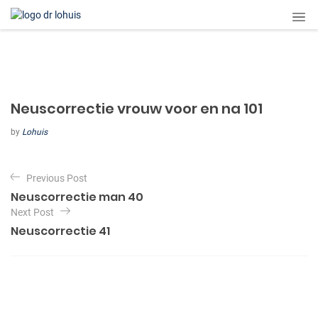
Neuscorrectie vrouw voor en na 101
by
Lohuis
B
Previous Post
e
Neuscorrectie man 40
r
Next Post
i
Neuscorrectie 41
c
h
t
n