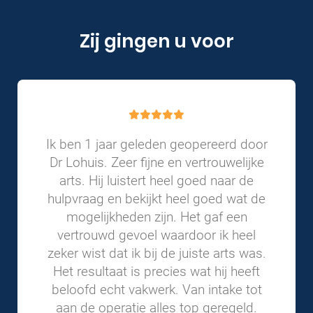
Zij gingen u voor
Ik ben 1 jaar geleden geopereerd door
Dr Lohuis. Zeer fijne en vertrouwelijke
arts. Hij luistert heel goed naar de
hulpvraag en bekijkt heel goed wat de
mogelijkheden zijn. Het gaf een
vertrouwd gevoel waardoor ik heel
zeker wist dat ik bij de juiste arts was.
Het resultaat is precies wat hij heeft
beloofd echt vakwerk. Van intake tot
aan de operatie alles top geregeld.