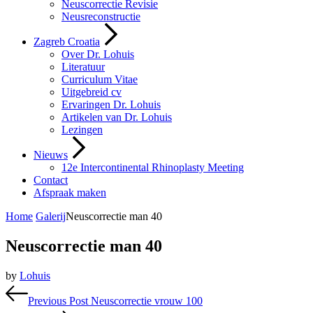
Neuscorrectie Revisie
Neusreconstructie
Zagreb Croatia
Over Dr. Lohuis
Literatuur
Curriculum Vitae
Uitgebreid cv
Ervaringen Dr. Lohuis
Artikelen van Dr. Lohuis
Lezingen
Nieuws
12e Intercontinental Rhinoplasty Meeting
Contact
Afspraak maken
Home
Galerij
Neuscorrectie man 40
Neuscorrectie man 40
by
Lohuis
Bericht
Previous Post
Neuscorrectie vrouw 100
navigatie