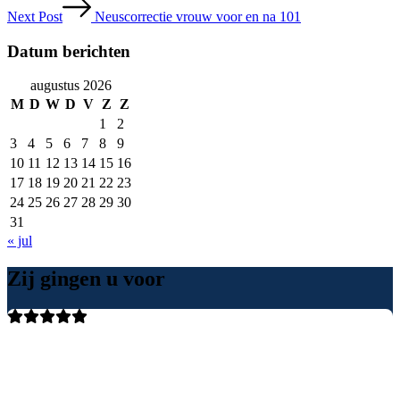
Next Post
Neuscorrectie vrouw voor en na 101
Datum berichten
augustus 2026
M
D
W
D
V
Z
Z
1
2
3
4
5
6
7
8
9
10
11
12
13
14
15
16
17
18
19
20
21
22
23
24
25
26
27
28
29
30
31
« jul
Zij gingen u voor
Ik ben 1 jaar geleden geopereerd door Dr Lohuis. Zeer fijne en
vertrouwelijke arts. Hij luistert heel goed naar de hulpvraag en
bekijkt heel goed wat de mogelijkheden zijn. Het gaf een vertrouwd
gevoel waardoor ik heel zeker wist dat ik bij de juiste arts was. Het