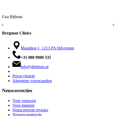
eindresultaat is prachtig geworden en is precies wat ik vooraf met
hem had besproken. Enorm bedankt.
Gea Bijlsma
Bergman Clinics
Marathon 1, 1213 PA Hilversum
+31 088 9000 535
info@drlohuis.nl
Privacybeleid
Algemene voorwaarden
Neuscorrecties
Voor vrouwen
Voor mannen
Neuscorrectie revisies
Neusreconstructie