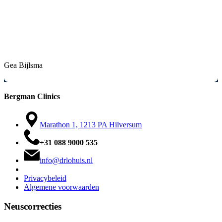
Hele fijne arts. Bespreekt vooraf rustig en duidelijk de operatie. Ook
neemt hij alles met je door. Alles was duidelijk uitgelegd en goed
geregeld. Operatie is goed gegaan en prettige omgeving in de
kliniek. Het personeel en Dr. Lohuis waren zeer vriendelijk. Het
eindresultaat is prachtig geworden en is precies wat ik vooraf met
hem had besproken. Enorm bedankt.
Gea Bijlsma
Bergman Clinics
Marathon 1, 1213 PA Hilversum
+31 088 9000 535
info@drlohuis.nl
Privacybeleid
Algemene voorwaarden
Neuscorrecties