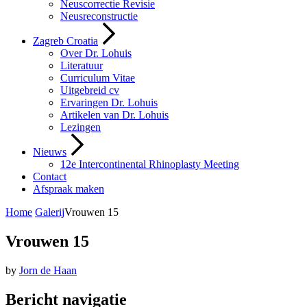
Neuscorrectie Revisie
Neusreconstructie
Zagreb Croatia
Over Dr. Lohuis
Literatuur
Curriculum Vitae
Uitgebreid cv
Ervaringen Dr. Lohuis
Artikelen van Dr. Lohuis
Lezingen
Nieuws
12e Intercontinental Rhinoplasty Meeting
Contact
Afspraak maken
Home
Galerij
Vrouwen 15
Vrouwen 15
by
Jorn de Haan
Bericht navigatie