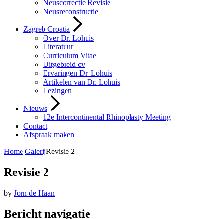
Neuscorrectie Revisie
Neusreconstructie
Zagreb Croatia
Over Dr. Lohuis
Literatuur
Curriculum Vitae
Uitgebreid cv
Ervaringen Dr. Lohuis
Artikelen van Dr. Lohuis
Lezingen
Nieuws
12e Intercontinental Rhinoplasty Meeting
Contact
Afspraak maken
Home
Galerij
Revisie 2
Revisie 2
by
Jorn de Haan
Bericht navigatie