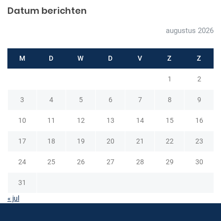
a
Datum berichten
v
augustus 2026
i
g
M
D
W
D
V
Z
Z
a
1
2
t
i
3
4
5
6
7
8
9
e
10
11
12
13
14
15
16
17
18
19
20
21
22
23
24
25
26
27
28
29
30
31
« jul