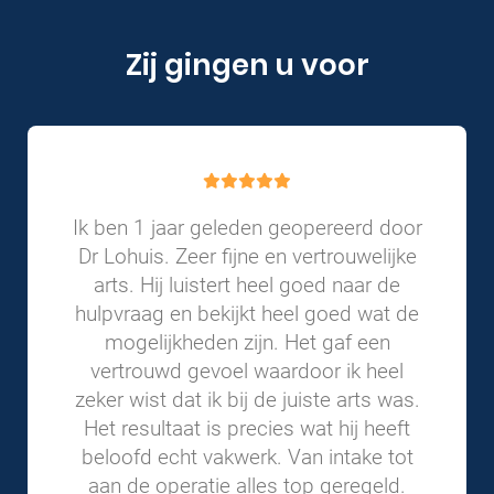
Zij gingen u voor
Ik ben 1 jaar geleden geopereerd door
Dr Lohuis. Zeer fijne en vertrouwelijke
arts. Hij luistert heel goed naar de
hulpvraag en bekijkt heel goed wat de
mogelijkheden zijn. Het gaf een
vertrouwd gevoel waardoor ik heel
zeker wist dat ik bij de juiste arts was.
Het resultaat is precies wat hij heeft
beloofd echt vakwerk. Van intake tot
aan de operatie alles top geregeld.