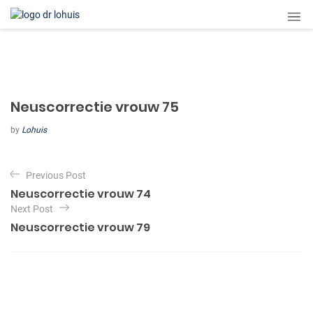
Neuscorrectie vrouw 75
by
Lohuis
B
Previous Post
e
Neuscorrectie vrouw 74
r
Next Post
i
Neuscorrectie vrouw 79
c
h
t
n