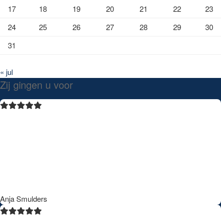
17
18
19
20
21
22
23
24
25
26
27
28
29
30
31
« jul
Zij gingen u voor
Ik ben 1 jaar geleden geopereerd door Dr Lohuis. Zeer fijne en
vertrouwelijke arts. Hij luistert heel goed naar de hulpvraag en bekijkt
heel goed wat de mogelijkheden zijn. Het gaf een vertrouwd gevoel
waardoor ik heel zeker wist dat ik bij de juiste arts was. Het resultaat
is precies wat hij heeft beloofd echt vakwerk. Van intake tot aan de
operatie alles top geregeld. Bedankt voor het geweldige resultaat.
Anja Smulders