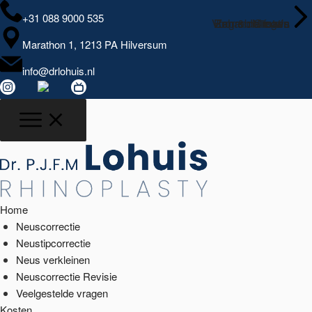
+31 088 9000 535
Voor & na foto’s
Behandelingen
Zagreb Croatia
Nieuws
Marathon 1, 1213 PA Hilversum
info@drlohuis.nl
Home
Neuscorrectie
Neustipcorrectie
Neus verkleinen
Neuscorrectie Revisie
Veelgestelde vragen
Kosten