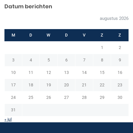
a
Datum berichten
v
augustus 2026
i
g
M
D
W
D
V
Z
Z
a
1
2
t
i
3
4
5
6
7
8
9
e
10
11
12
13
14
15
16
17
18
19
20
21
22
23
24
25
26
27
28
29
30
31
« jul