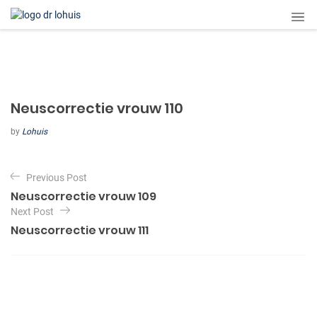
Neuscorrectie vrouw 110
by
Lohuis
B
Previous Post
e
Neuscorrectie vrouw 109
r
Next Post
i
Neuscorrectie vrouw 111
c
h
t
n