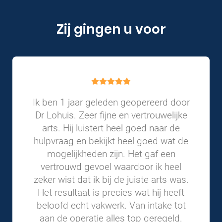
Zij gingen u voor
Ik ben 1 jaar geleden geopereerd door
Dr Lohuis. Zeer fijne en vertrouwelijke
arts. Hij luistert heel goed naar de
hulpvraag en bekijkt heel goed wat de
mogelijkheden zijn. Het gaf een
vertrouwd gevoel waardoor ik heel
zeker wist dat ik bij de juiste arts was.
Het resultaat is precies wat hij heeft
beloofd echt vakwerk. Van intake tot
aan de operatie alles top geregeld.