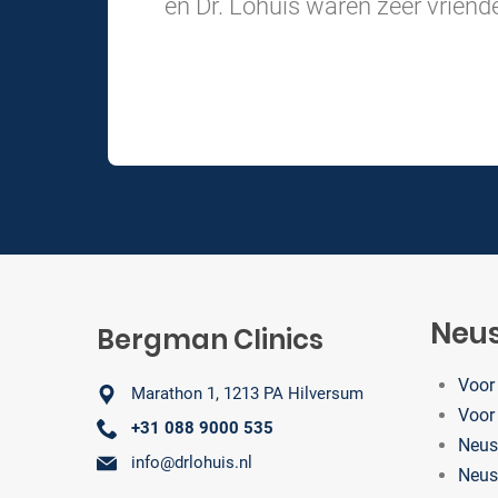
en Dr. Lohuis waren zeer vriende
Neus
Bergman Clinics
Voor
Marathon 1, 1213 PA Hilversum
Voor
+31 088 9000 535
Neusc
info@drlohuis.nl
Neus