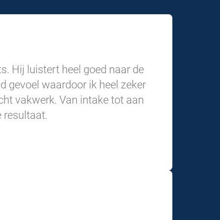
s. Hij luistert heel goed naar de
wd gevoel waardoor ik heel zeker
 echt vakwerk. Van intake tot aan
 resultaat.