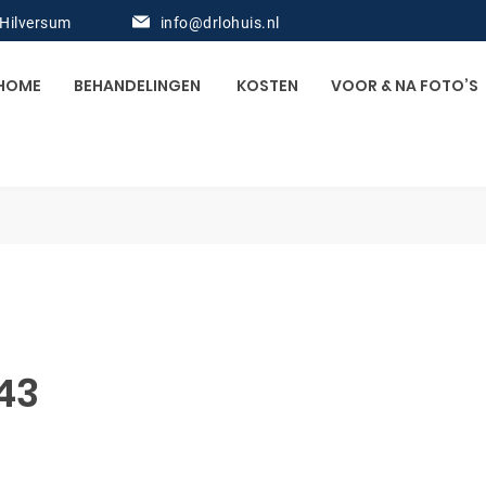
 Hilversum
info@drlohuis.nl
HOME
BEHANDELINGEN
KOSTEN
VOOR & NA FOTO’S
43