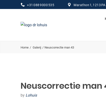
+31 088 9000 535
Marathon 1, 1213 PA
Home
Galerij
Neuscorrectie man 43
Neuscorrectie man 
by
Lohuis