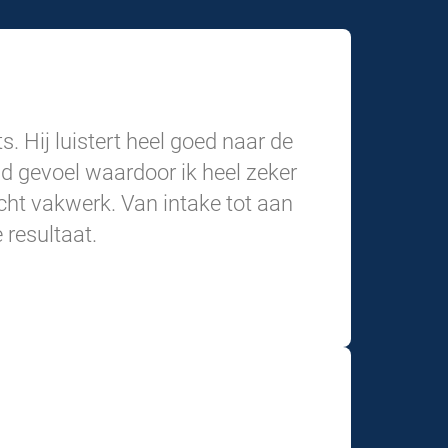
s. Hij luistert heel goed naar de
wd gevoel waardoor ik heel zeker
 echt vakwerk. Van intake tot aan
 resultaat.