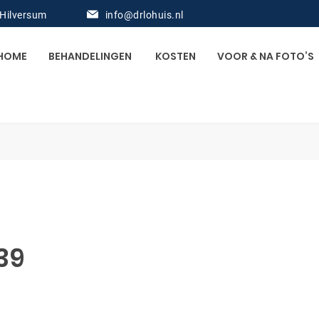
 Hilversum
info@drlohuis.nl
HOME
BEHANDELINGEN
KOSTEN
VOOR & NA FOTO’S
39