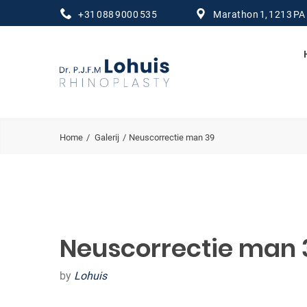
+31 088 9000 535
Marathon 1, 1213 PA
Home
Galerij
Neuscorrectie man 39
Neuscorrectie man 
by
Lohuis