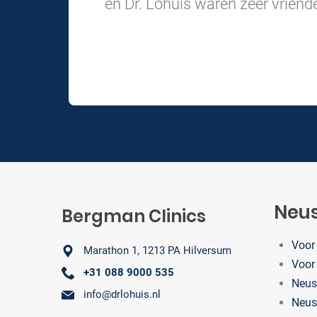
en Dr. Lohuis waren zeer vriende
Neus
Bergman Clinics
Voor
Marathon 1, 1213 PA Hilversum
Voor
+31 088 9000 535
Neusc
info@drlohuis.nl
Neus